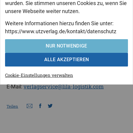
wurden. Sie stimmen unseren Cookies zu, wenn Sie
unsere Webseite weiter nutzen.
JackF – stock.adobe.com
Weitere Informationen hierzu finden Sie unter:
Wir liefern unsere Bücher über die
https://www.utzverlag.de/kontakt/datenschutz
Müller – Die lila Logistik Fulfillment Solutions &
Co. KG
NUR NOTWENDIGE
Am Buchberg 8, 74572 Blaufelden aus.
ALLE AKZEPTIEREN
Bestell-Hotline:
Tel.: 0049/(0)7953/7189-052
Cookie-Einstellungen verwalten
Fax.: 0049/(0)7953/7189-080
verlagservice@lila-logistik.com
E-Mail:
Teilen