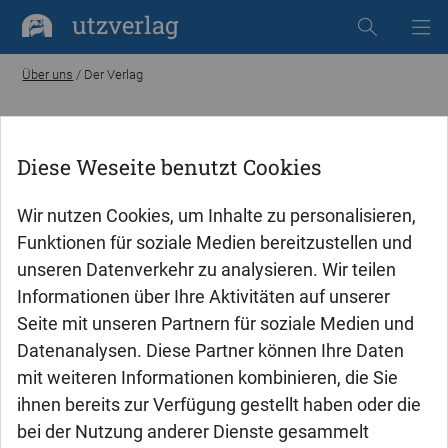
utzverlag
Über uns
/ Der Verlag
Der utzverlag
Diese Weseite benutzt Cookies
Wer wir waren und wer wir sind
Wir nutzen Cookies, um Inhalte zu personalisieren,
Funktionen für soziale Medien bereitzustellen und
Seit 1994 publiziert der Münchner utzverlag Werke
unseren Datenverkehr zu analysieren. Wir teilen
akademischen Urprungs. Die drei
Informationen über Ihre Aktivitäten auf unserer
Raumfahrtingenieure, die das Unternehmen unter
Seite mit unseren Partnern für soziale Medien und
dem Namen „Herbert Utz Verlag“ gründeten,
Datenanalysen. Diese Partner können Ihre Daten
verlegten zunächst Fachbücher aus ihrer eigenen
mit weiteren Informationen kombinieren, die Sie
Disziplin. Ihr innovativer Ansatz, als Dienstleister
ihnen bereits zur Verfügung gestellt haben oder die
von Universitäten und Hochschulen individuelle
bei der Nutzung anderer Dienste gesammelt