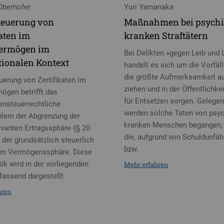
Oberhofer
Yuri Yamanaka
teuerung von
Maßnahmen bei psychi
katen im
kranken Straftätern
vermögen im
Bei Delikten »gegen Leib und
tionalen Kontext
handelt es sich um die Vorfäl
die größte Aufmerksamkeit au
uerung von Zertifikaten im
ziehen und in der Öffentlichke
mögen betrifft das
für Entsetzen sorgen. Gelegen
nsteuerrechtliche
werden solche Taten von psy
lem der Abgrenzung der
kranken Menschen begangen,
evanten Ertragssphäre (§ 20
die, aufgrund von Schuldunfäh
 der grundsätzlich steuerlich
bzw.
ten Vermögenssphäre. Diese
ik wird in der vorliegenden
Mehr erfahren
fassend dargestellt.
hren