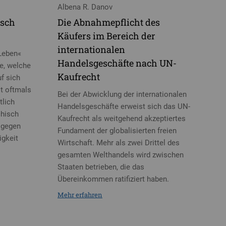
Albena R. Danov
sch
Die Abnahmepflicht des
Käufers im Bereich der
internationalen
 Leben«
Handelsgeschäfte nach UN-
le, welche
Kaufrecht
f sich
it oftmals
Bei der Abwicklung der internationalen
tlich
Handelsgeschäfte erweist sich das UN-
chisch
Kaufrecht als weitgehend akzeptiertes
 gegen
Fundament der globalisierten freien
igkeit
Wirtschaft. Mehr als zwei Drittel des
gesamten Welthandels wird zwischen
Staaten betrieben, die das
Übereinkommen ratifiziert haben.
Mehr erfahren