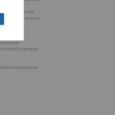
 sei, wenn man
rde. Diese unscharfe
eßen. Das gilt nicht nur
ziehungen der
Namensrecht
namen der Frau gemacht
nd dem Privatrecht sind