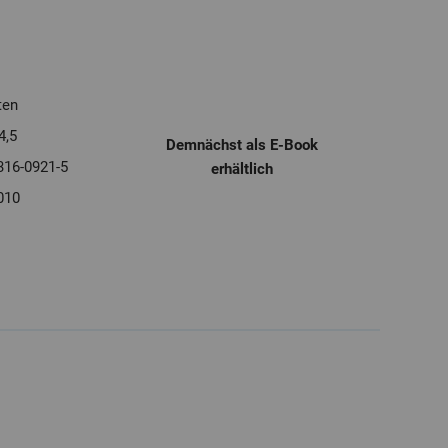
ten
4,5
Demnächst als E-Book
316-0921-5
erhältlich
010