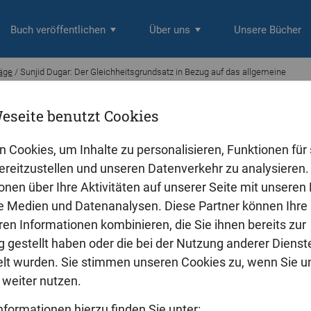
Buch veröffentlichen
Über uns
Unsere Bücher
räge
/ Sunjid Dugar: Der Gleichheitsgrundsatz in Bezug auf das allgemeine
eseite benutzt Cookies
gar
leichheitsgrundsatz in Bezug auf das 
n Cookies, um Inhalte zu personalisieren, Funktionen für 
hbehandlungsgesetz im deutschen un
reitzustellen und unseren Datenverkehr zu analysieren. 
onen über Ihre Aktivitäten auf unserer Seite mit unseren
le Medien und Datenanalysen. Diese Partner können Ihre
 Gleichbehandlung gilt vor allem für das Arbeitsrecht, wobei in vie
ren Informationen kombinieren, die Sie ihnen bereits zur
eutschland und in der Mongolei erhebliche Ungleichbehandlungen z
 gestellt haben oder die bei der Nutzung anderer Dienst
hen Leistungen der Arbeitgeber gegenüber den Angestellten oder Arb
enwärtig wird in Deutschland wieder die erhebliche Diskrepanz zw
t wurden. Sie stimmen unseren Cookies zu, wenn Sie u
 und der männlichen Arbeitnehmer diskutiert und darauf hingewiese
weiter nutzen.
heitssatzes eine solche »Diskriminierung« nicht zulässt. Ganz allg
nformationen hierzu finden Sie unter:
minierungsgesetz eine striktere Handhabung des Gleichheitssatzes, 