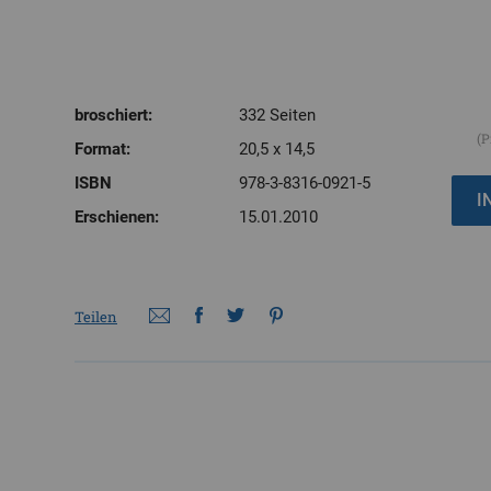
broschiert:
332 Seiten
(P
Format:
20,5 x 14,5
ISBN
978-3-8316-0921-5
Erschienen:
15.01.2010
Teilen