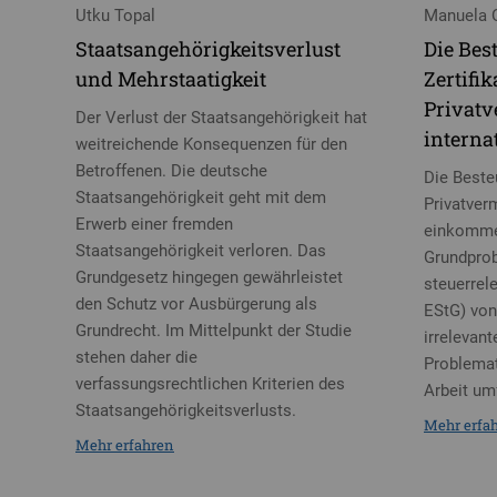
Utku Topal
Manuela 
Staatsangehörigkeitsverlust
Die Bes
und Mehrstaatigkeit
Zertifi
Privat
Der Verlust der Staatsangehörigkeit hat
interna
weitreichende Konsequenzen für den
Betroffenen. Die deutsche
Die Beste
Staatsangehörigkeit geht mit dem
Privatver
Erwerb einer fremden
einkomme
Staatsangehörigkeit verloren. Das
Grundprob
Grundgesetz hingegen gewährleistet
steuerrel
den Schutz vor Ausbürgerung als
EStG) von
Grundrecht. Im Mittelpunkt der Studie
irrelevan
stehen daher die
Problemat
verfassungsrechtlichen Kriterien des
Arbeit um
Staatsangehörigkeitsverlusts.
Mehr erfa
Mehr erfahren