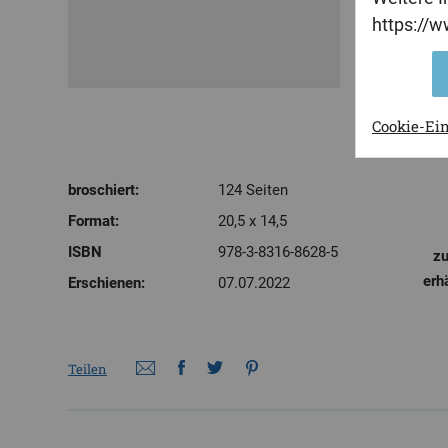
https://
Cookie-Ei
broschiert:
124 Seiten
Format:
20,5 x 14,5
ISBN
978-3-8316-8628-5
zu
erh
Erschienen:
07.07.2022
Teilen