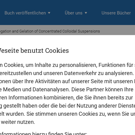
Buch veröffentlichen
Über uns
Unsere Bücher
gation and Gelation of Concentrated Colloidal Suspensions
eseite benutzt Cookies
er
gation and Gelation of Concentrated C
n Cookies, um Inhalte zu personalisieren, Funktionen für 
reitzustellen und unseren Datenverkehr zu analysieren. 
onen über Ihre Aktivitäten auf unserer Seite mit unseren
le Medien und Datenanalysen. Diese Partner können Ihre
ren Informationen kombinieren, die Sie ihnen bereits zur
 gestellt haben oder die bei der Nutzung anderer Dienst
t wurden. Sie stimmen unseren Cookies zu, wenn Sie u
weiter nutzen.
nformationen hierzu finden Sie unter: