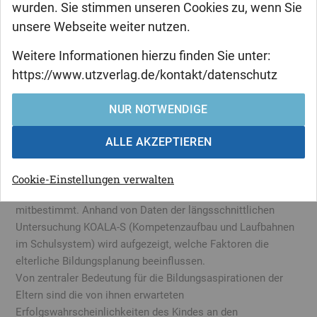
wurden. Sie stimmen unseren Cookies zu, wenn Sie
unsere Webseite weiter nutzen.
Magdalena Schauenberg
Weitere Informationen hierzu finden Sie unter:
Übertrittsentscheidungen nach
https://www.utzverlag.de/kontakt/datenschutz
der Grundschule
NUR NOTWENDIGE
Empirische Analysen zu familialen
Lebensbedingungen und Rational-Choice
ALLE AKZEPTIEREN
Der Bildungsweg nach der Grundschule wird von den
Cookie-Einstellungen verwalten
Bildungswünschen und -entscheidungen der Eltern
mitbestimmt. Anhand von Daten der längsschnittlichen
Untersuchung KOALA-S (Kompetenzaufbau und Laufbahnen
im Schulsystem) wird aufgezeigt, welche Faktoren die
elterliche Bildungsplanung beeinflussen.
Von zentraler Bedeutung für die Bildungsaspirationen der
Eltern sind die von ihnen erwarteten
Erfolgswahrscheinlichkeiten des Kindes an den