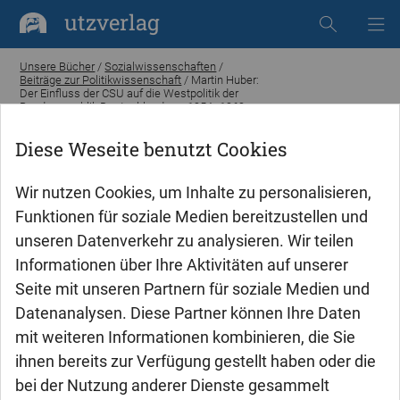
utzverlag
Unsere Bücher
/
Sozialwissenschaften
/
Beiträge zur Politikwissenschaft
/ Martin Huber:
Der Einfluss der CSU auf die Westpolitik der
Bundesrepublik Deutschland von 1954–1969
im Hinblick auf die Beziehungen zu Frankreich
und den USA
Diese Weseite benutzt Cookies
Wir nutzen Cookies, um Inhalte zu personalisieren,
Funktionen für soziale Medien bereitzustellen und
unseren Datenverkehr zu analysieren. Wir teilen
Informationen über Ihre Aktivitäten auf unserer
Seite mit unseren Partnern für soziale Medien und
Datenanalysen. Diese Partner können Ihre Daten
mit weiteren Informationen kombinieren, die Sie
ihnen bereits zur Verfügung gestellt haben oder die
bei der Nutzung anderer Dienste gesammelt