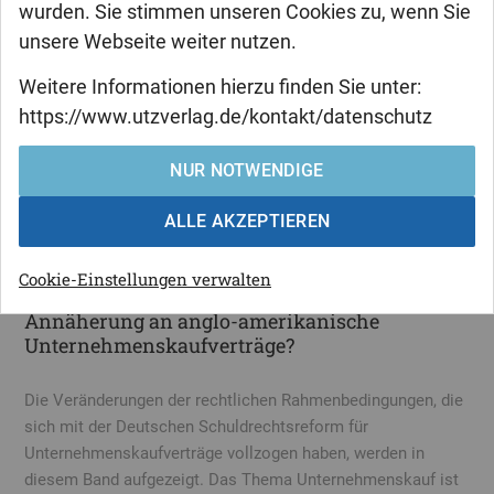
wurden. Sie stimmen unseren Cookies zu, wenn Sie
unsere Webseite weiter nutzen.
Weitere Informationen hierzu finden Sie unter:
Shirin Maria Massumi
https://www.utzverlag.de/kontakt/datenschutz
Quo vadis –
Unternehmenskaufverträge? ·
NUR NOTWENDIGE
Unternehmenskaufverträge nach
ALLE AKZEPTIEREN
der Deutschen
Schuldrechtsreform
Cookie-Einstellungen verwalten
Annäherung an anglo-amerikanische
Unternehmenskaufverträge?
Die Veränderungen der rechtlichen Rahmenbedingungen, die
sich mit der Deutschen Schuldrechtsreform für
Unternehmenskaufverträge vollzogen haben, werden in
diesem Band aufgezeigt. Das Thema Unternehmenskauf ist