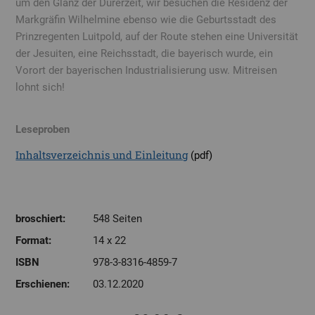
um den Glanz der Dürerzeit, wir besuchen die Residenz der
Markgräfin Wilhelmine ebenso wie die Geburtsstadt des
Prinzregenten Luitpold, auf der Route stehen eine Universität
der Jesuiten, eine Reichsstadt, die bayerisch wurde, ein
Vorort der bayerischen Industrialisierung usw. Mitreisen
lohnt sich!
Leseproben
Inhaltsverzeichnis und Einleitung
(pdf)
broschiert:
548 Seiten
Format:
14 x 22
ISBN
978-3-8316-4859-7
Erschienen:
03.12.2020