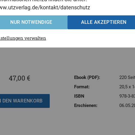
 und wie es zukünftig in verfassungskonformer Weise ausgestaltet
www.utzverlag.de/kontakt/datenschutz
NUR NOTWENDIGE
ALLE AKZEPTIEREN
n
rzeichnis und Einleitung
(pdf)
nstellungen verwalten
47,00 €
Ebook (PDF):
220 Sei
Format:
20,5 x 1
ISBN
978-3-8
Erschienen:
06.05.2