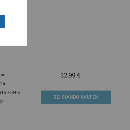
 werden kann.
32,99 €
ten
4,5
316-7644-6
BEI CIANDO KAUFEN
021