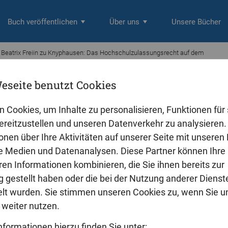
Buch veröffentlichen
Über uns
Unsere Bücher
 Beatrix Freiin zu Knyphausen: Das Hochschulzulassungsrecht auf dem
eseite benutzt Cookies
eiin zu Knyphausen
ochschulzulassungsrecht auf dem ver
n Cookies, um Inhalte zu personalisieren, Funktionen für 
reitzustellen und unseren Datenverkehr zu analysieren. 
onen über Ihre Aktivitäten auf unserer Seite mit unseren
sserin nimmt die sogenannte Dritte Numerus clausus-Entscheidung
le Medien und Datenanalysen. Diese Partner können Ihre
fassungsgerichts von 2017 zum Anlass, die verfassungsrechtlichen
zulassungsrecht grundlegend zu untersuchen. Insbesondere wird d
ren Informationen kombinieren, die Sie ihnen bereits zur
n rein örtlich geltender Numerus clausus vor dem Grundgesetz leicht
 gestellt haben oder die bei der Nutzung anderer Dienst
ndesweit geltender Numerus clausus. Diese Frage wird vor dem Hint
t wurden. Sie stimmen unseren Cookies zu, wenn Sie u
andschaft, die durch Schwerpunktsetzung und Profilbildung geprägt
weiter nutzen.
undlage der herausgearbeiteten verfassungsrechtlichen Anforderun
zulassungsrecht wird sodann untersucht, ob das geltende Recht d
nformationen hierzu finden Sie unter: