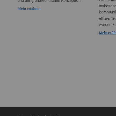
und der grundrechtlichen Konzeption.
insbesond
Mehr erfahren
kommunik
effiziente
werden k
Mehr erfa