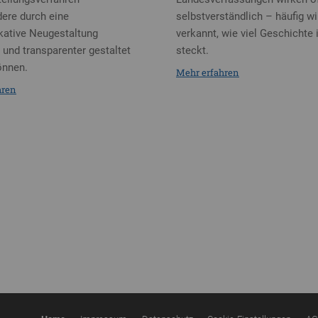
ere durch eine
selbstverständlich – häufig wi
ative Neugestaltung
verkannt, wie viel Geschichte 
r und transparenter gestaltet
steckt.
önnen.
Mehr erfahren
hren