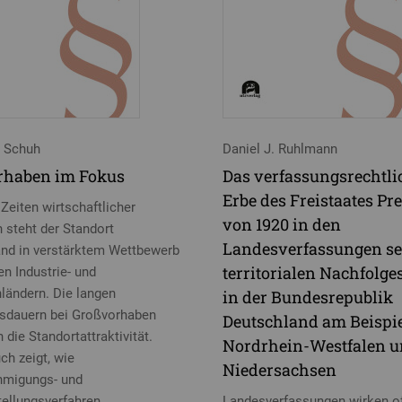
n Schuh
Daniel J. Ruhlmann
rhaben im Fokus
Das verfassungsrechtli
Erbe des Freistaates Pr
Zeiten wirtschaftlicher
von 1920 in den
 steht der Standort
Landesverfassungen se
nd in verstärktem Wettbewerb
territorialen Nachfolge
en Industrie- und
ländern. Die langen
in der Bundesrepublik
sdauern bei Großvorhaben
Deutschland am Beispi
die Standortattraktivität.
Nordrhein-Westfalen 
ch zeigt, wie
Niedersachsen
hmigungs- und
tellungsverfahren
Landesverfassungen wirken o