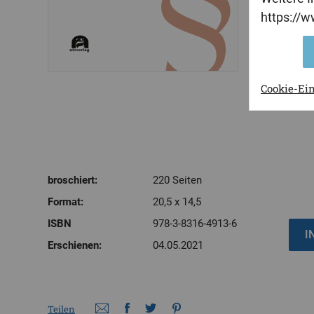
entspricht
https://
Leseprobe
Inhaltsve
Cookie-Ei
broschiert:
220 Seiten
Format:
20,5 x 14,5
ISBN
978-3-8316-4913-6
Erschienen:
04.05.2021
Teilen