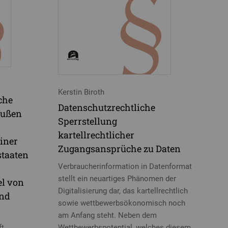
Kerstin Biroth
che
Datenschutzrechtliche
eußen
Sperrstellung
kartellrechtlicher
iner
Zugangsansprüche zu Daten
staaten
Verbraucherinformation in Datenformat
stellt ein neuartiges Phänomen der
el von
Digitalisierung dar, das kartellrechtlich
und
sowie wettbewerbsökonomisch noch
am Anfang steht. Neben dem
ft
Wettbewerbspotential, welches diesem