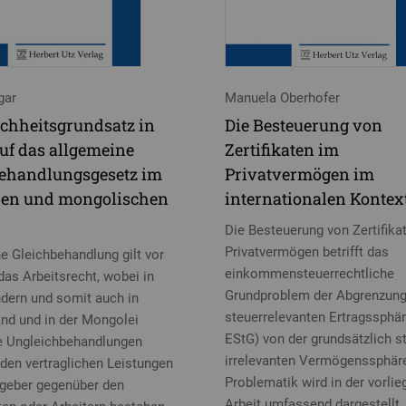
gar
Manuela Oberhofer
ichheitsgrundsatz in
Die Besteuerung von
uf das allgemeine
Zertifikaten im
ehandlungsgesetz im
Privatvermögen im
hen und mongolischen
internationalen Kontex
Die Besteuerung von Zertifika
Privatvermögen betrifft das
e Gleichbehandlung gilt vor
einkommensteuerrechtliche
das Arbeitsrecht, wobei in
Grundproblem der Abgrenzung
ndern und somit auch in
steuerrelevanten Ertragssphär
nd und in der Mongolei
EStG) von der grundsätzlich s
e Ungleichbehandlungen
irrelevanten Vermögenssphäre
den vertraglichen Leistungen
Problematik wird in der vorli
tgeber gegenüber den
Arbeit umfassend dargestellt.