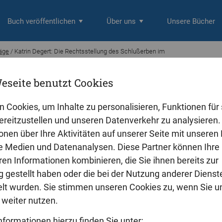
Buch veröffentlichen
Über uns
Unsere Bücher
räge
/ Katrin Degert: Die Rechtsstellung des Schlußerben im
eseite benutzt Cookies
ert
echtsstellung des Schlußerben im gem
n Cookies, um Inhalte zu personalisieren, Funktionen für 
reitzustellen und unseren Datenverkehr zu analysieren. 
onen über Ihre Aktivitäten auf unserer Seite mit unseren
le Medien und Datenanalysen. Diese Partner können Ihre
ren Informationen kombinieren, die Sie ihnen bereits zur
 gestellt haben oder die bei der Nutzung anderer Dienst
t wurden. Sie stimmen unseren Cookies zu, wenn Sie u
weiter nutzen.
nformationen hierzu finden Sie unter: