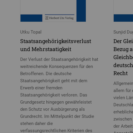
Utku Topal
Sunjid Du
Staatsangehörigkeitsverlust
Der Gle
und Mehrstaatigkeit
Bezug a
Gleichb
Der Verlust der Staatsangehörigkeit hat
deutsc
weitreichende Konsequenzen für den
Recht
Betroffenen. Die deutsche
Staatsangehörigkeit geht mit dem
Allgemein
Erwerb einer fremden
allem für 
Staatsangehörigkeit verloren. Das
vielen Lä
Grundgesetz hingegen gewährleistet
Deutschla
den Schutz vor Ausbürgerung als
erheblich
Grundrecht. Im Mittelpunkt der Studie
zwischen 
stehen daher die
der Arbei
verfassungsrechtlichen Kriterien des