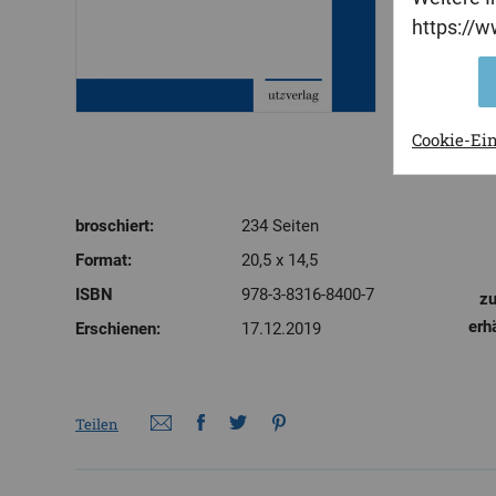
https://
Cookie-Ei
broschiert:
234 Seiten
Format:
20,5 x 14,5
ISBN
978-3-8316-8400-7
zu
erh
Erschienen:
17.12.2019
Teilen