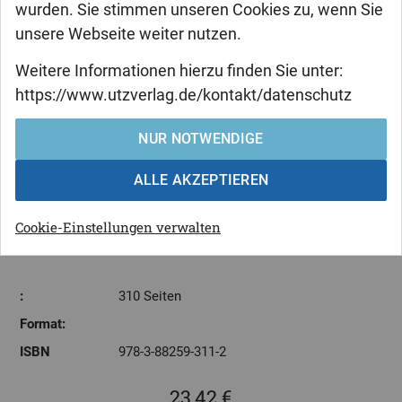
wurden. Sie stimmen unseren Cookies zu, wenn Sie
unsere Webseite weiter nutzen.
Susanne Wasum
Weitere Informationen hierzu finden Sie unter:
Der internationale Seegerichtshof
https://www.utzverlag.de/kontakt/datenschutz
im System der obligatorischen
NUR NOTWENDIGE
Streitbeilegungsverfahren der
Seerechtskonvention
ALLE AKZEPTIEREN
Cookie-Einstellungen verwalten
:
310 Seiten
Format:
ISBN
978-3-88259-311-2
23,42 €