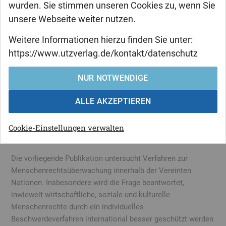
wurden. Sie stimmen unseren Cookies zu, wenn Sie
unsere Webseite weiter nutzen.
Markus Engels
Weitere Informationen hierzu finden Sie unter:
Verbesserter
https://www.utzverlag.de/kontakt/datenschutz
Menschenrechtsschutz durch
Individualbeschwerdeverfahren?
NUR NOTWENDIGE
Zur Frage der Einführung eines
ALLE AKZEPTIEREN
Fakultativprotokolls für den Internationalen
Pakt über wirtschaftliche, soziale und
Cookie-Einstellungen verwalten
kulturelle Rechte
Die vorliegende Publikation untersucht Verfahren zur
Menschenrechtsüberwachung innerhalb der Vereinten
Nationen. Insbesondere wird die Frage beantwortet,
inwieweit wirtschaftliche, soziale und kulturelle
Menschenrechte durch ein individuelles
Beschwerdeverfahren international besser geschützt werden