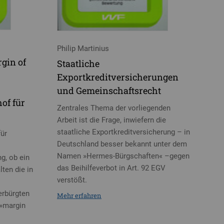
Philip Martinius
gin of
Staatliche
Exportkreditversicherungen
und Gemeinschaftsrecht
of für
Zentrales Thema der vorliegenden
Arbeit ist die Frage, inwiefern die
staatliche Exportkreditversicherung – in
für
Deutschland besser bekannt unter dem
Namen »Hermes-Bürgschaften« –gegen
g, ob ein
das Beihilfeverbot in Art. 92 EGV
ten die in
verstößt.
rbürgten
Mehr erfahren
 »margin