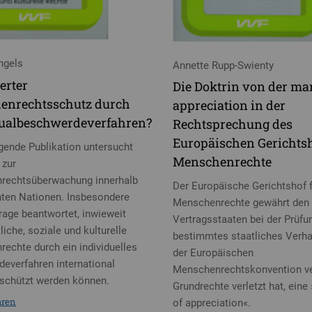
ngels
Annette Rupp-Swienty
erter
Die Doktrin von der mar
enrechtsschutz durch
appreciation in der
dualbeschwerdeverfahren?
Rechtsprechung des
Europäischen Gerichtsh
egende Publikation untersucht
Menschenrechte
 zur
rechtsüberwachung innerhalb
Der Europäische Gerichtshof 
nten Nationen. Insbesondere
Menschenrechte gewährt den
Frage beantwortet, inwieweit
Vertragsstaaten bei der Prüfun
liche, soziale und kulturelle
bestimmtes staatliches Verhal
echte durch ein individuelles
der Europäischen
everfahren international
Menschenrechtskonvention ve
schützt werden können.
Grundrechte verletzt hat, eine
hren
of appreciation«.