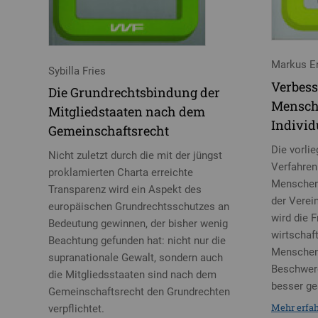
Markus E
Sybilla Fries
Verbess
Die Grundrechtsbindung der
Mensch
Mitgliedstaaten nach dem
Indivi
Gemeinschaftsrecht
Die vorli
Nicht zuletzt durch die mit der jüngst
Verfahren
proklamierten Charta erreichte
Menschen
Transparenz wird ein Aspekt des
der Verei
europäischen Grundrechtsschutzes an
wird die 
Bedeutung gewinnen, der bisher wenig
wirtschaft
Beachtung gefunden hat: nicht nur die
Menschenr
supranationale Gewalt, sondern auch
Beschwerd
die Mitgliedsstaaten sind nach dem
besser ge
Gemeinschaftsrecht den Grundrechten
Mehr erfa
verpflichtet.