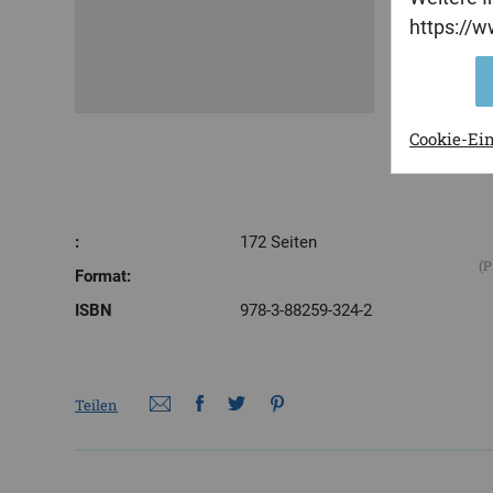
Einfluß im
https://
Rechtsfolg
Cookie-Ei
:
172 Seiten
(P
Format:
ISBN
978-3-88259-324-2
Teilen