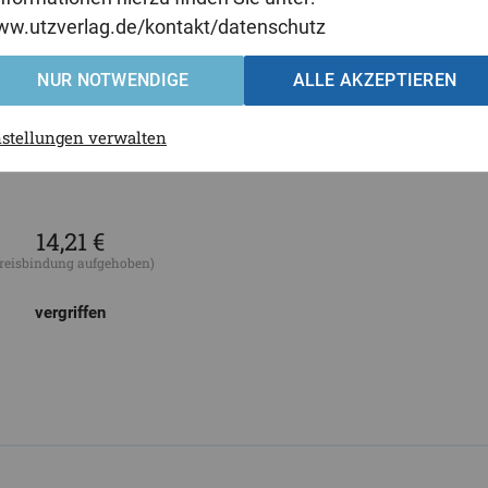
 nationalen Rechtsbereich erörtert. Der zweite Teil der Arbeit setzt 
www.utzverlag.de/kontakt/datenschutz
en eines Pflichtenverstoßes auseinander.
NUR NOTWENDIGE
ALLE AKZEPTIEREN
nstellungen verwalten
14,21 €
reisbindung aufgehoben)
vergriffen