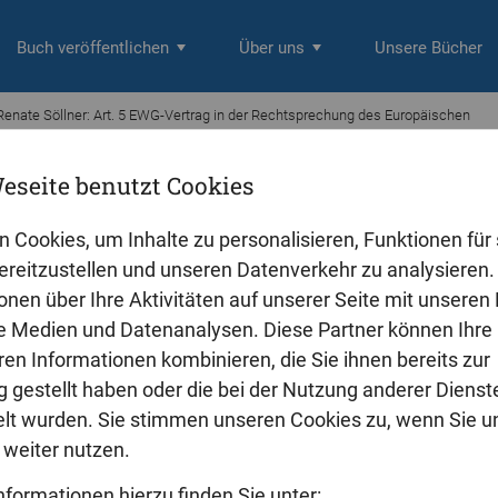
Buch veröffentlichen
Über uns
Unsere Bücher
Renate Söllner: Art. 5 EWG-Vertrag in der Rechtsprechung des Europäischen
eseite benutzt Cookies
lner
5 EWG-Vertrag in der Rechtsprechung 
n Cookies, um Inhalte zu personalisieren, Funktionen für 
reitzustellen und unseren Datenverkehr zu analysieren. 
onen über Ihre Aktivitäten auf unserer Seite mit unseren
 speziellen Bestimmungen des EWG-Vertrages enthält Art. 5 EWG-Ve
le Medien und Datenanalysen. Diese Partner können Ihre
nsverpflichtung der Mitgliedstaaten untereinander und gegenüber 
aften.
ren Informationen kombinieren, die Sie ihnen bereits zur
 Rechtsprechung des Europäischen Gerichtshofes hat diese Vorschr
 gestellt haben oder die bei der Nutzung anderer Dienst
r Bedeutung gewonnen, sie ist Grundlage geworden für eine stärker
t wurden. Sie stimmen unseren Cookies zu, wenn Sie u
aaten. Die Arbeit setzt sich vorwiegend mit der Bedeutung des Art.
weiter nutzen.
chung des Europäischen Gerichtshofes auseinander. Ausgehend vom
ftstreue« werden im ersten Teil der Arbeit die einzelnen Staatenve
nformationen hierzu finden Sie unter: