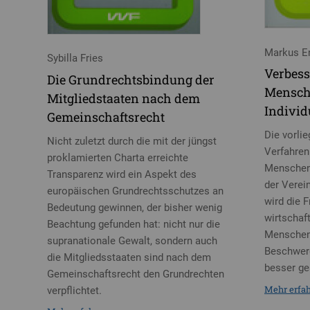
Markus E
Sybilla Fries
Verbess
Die Grundrechtsbindung der
Mensch
Mitgliedstaaten nach dem
Indivi
Gemeinschaftsrecht
Die vorli
Nicht zuletzt durch die mit der jüngst
Verfahren
proklamierten Charta erreichte
Menschen
Transparenz wird ein Aspekt des
der Verei
europäischen Grundrechtsschutzes an
wird die 
Bedeutung gewinnen, der bisher wenig
wirtschaft
Beachtung gefunden hat: nicht nur die
Menschenr
supranationale Gewalt, sondern auch
Beschwerd
die Mitgliedsstaaten sind nach dem
besser ge
Gemeinschaftsrecht den Grundrechten
Mehr erfa
verpflichtet.