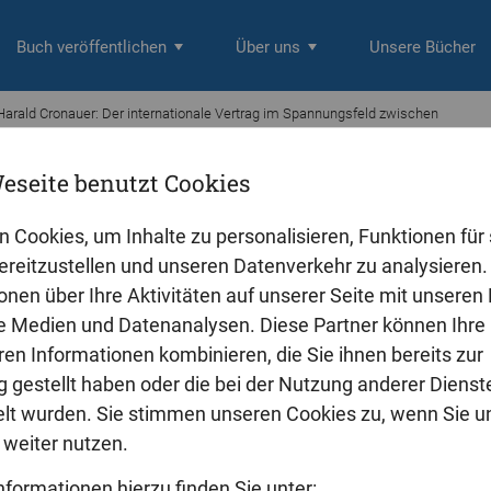
Buch veröffentlichen
Über uns
Unsere Bücher
Harald Cronauer: Der internationale Vertrag im Spannungsfeld zwischen
eseite benutzt Cookies
onauer
nternationale Vertrag im Spannungsfe
n Cookies, um Inhalte zu personalisieren, Funktionen für 
rrecht
reitzustellen und unseren Datenverkehr zu analysieren. 
onen über Ihre Aktivitäten auf unserer Seite mit unseren
le Medien und Datenanalysen. Diese Partner können Ihre
ren Informationen kombinieren, die Sie ihnen bereits zur
 gestellt haben oder die bei der Nutzung anderer Dienst
t wurden. Sie stimmen unseren Cookies zu, wenn Sie u
weiter nutzen.
nformationen hierzu finden Sie unter: