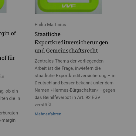
Philip Martinius
gin of
Staatliche
Exportkreditversicherungen
und Gemeinschaftsrecht
of für
Zentrales Thema der vorliegenden
Arbeit ist die Frage, inwiefern die
staatliche Exportkreditversicherung – in
für
Deutschland besser bekannt unter dem
Namen »Hermes-Bürgschaften« –gegen
g, ob ein
das Beihilfeverbot in Art. 92 EGV
ten die in
verstößt.
rbürgten
Mehr erfahren
 »margin