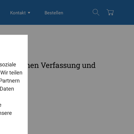
Kontakt
Bestellen
ld zwischen Verfassung und
soziale
Wir teilen
 Partnern
 Daten
e
nsere