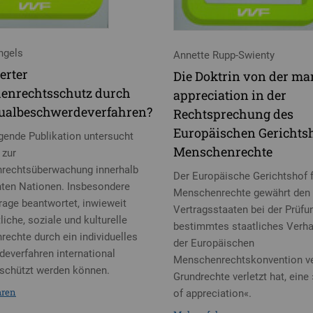
ngels
Annette Rupp-Swienty
erter
Die Doktrin von der mar
enrechtsschutz durch
appreciation in der
dualbeschwerdeverfahren?
Rechtsprechung des
Europäischen Gerichtsh
egende Publikation untersucht
Menschenrechte
 zur
rechtsüberwachung innerhalb
Der Europäische Gerichtshof 
nten Nationen. Insbesondere
Menschenrechte gewährt den
Frage beantwortet, inwieweit
Vertragsstaaten bei der Prüfun
liche, soziale und kulturelle
bestimmtes staatliches Verhal
echte durch ein individuelles
der Europäischen
everfahren international
Menschenrechtskonvention ve
schützt werden können.
Grundrechte verletzt hat, eine
hren
of appreciation«.