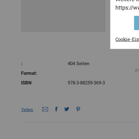
https://
Cookie-Ei
:
404 Seiten
(P
Format:
ISBN
978-3-88259-369-3
Teilen