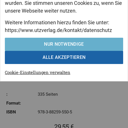
wurden. Sie stimmen unseren Cookies zu, wenn Sie
unsere Webseite weiter nutzen.
Markus Ederer
Weitere Informationen hierzu finden Sie unter:
Die Europäische
https://www.utzverlag.de/kontakt/datenschutz
Wirtschaftsgemeinschaft und die
NUR NOTWENDIGE
Seerechtskonvention der
Vereinten Nationen von 1982
ALLE AKZEPTIEREN
Cookie-Einstellungen verwalten
:
335 Seiten
Format:
ISBN
978-3-88259-550-5
29,55 €