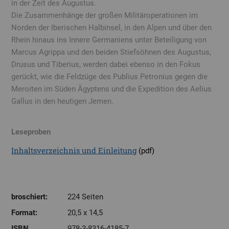
in der Zeit des Augustus.
Die Zusammenhänge der großen Militäroperationen im
Norden der Iberischen Halbinsel, in den Alpen und über den
Rhein hinaus ins Innere Germaniens unter Beteiligung von
Marcus Agrippa und den beiden Stiefsöhnen des Augustus,
Drusus und Tiberius, werden dabei ebenso in den Fokus
gerückt, wie die Feldzüge des Publius Petronius gegen die
Meroiten im Süden Ägyptens und die Expedition des Aelius
Gallus in den heutigen Jemen.
Leseproben
Inhaltsverzeichnis und Einleitung
(pdf)
broschiert:
224 Seiten
Format:
20,5 x 14,5
ISBN
978-3-8316-4185-7