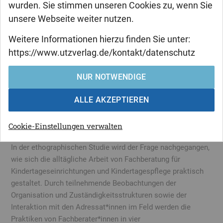
wurden. Sie stimmen unseren Cookies zu, wenn Sie
unsere Webseite weiter nutzen.
Carola Frank
Weitere Informationen hierzu finden Sie unter:
Organisation und Praxis von
https://www.utzverlag.de/kontakt/datenschutz
Fachberatung für
NUR NOTWENDIGE
Kindertageseinrichtungen und
Kindertagespflege
ALLE AKZEPTIEREN
Eine ethnographische Studie
Cookie-Einstellungen verwalten
In der ethographischen Studie wird der Frage nachgegangen,
wie sich die alltägliche Arbeit von Fachberatung für
Kindertageseinrichtungen und Kindertagespflege praktisch
gestaltet. Durch teilnehmende Beobachtungen der
Organisation und Zuständigkeitsstrukturen sowie der
Interaktion mit den Adressat*innen im Feld werden die
Praktiken von Fachberater*innen in vier