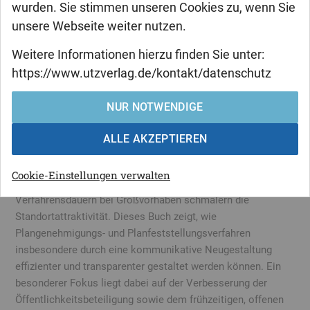
wurden. Sie stimmen unseren Cookies zu, wenn Sie
unsere Webseite weiter nutzen.
Sebastian Schuh
Großvorhaben im Fokus
Weitere Informationen hierzu finden Sie unter:
https://www.utzverlag.de/kontakt/datenschutz
Möglichkeiten und Grenzen der
Beschleunigung im Allgemeinen
NUR NOTWENDIGE
Planfeststellungsrecht
ALLE AKZEPTIEREN
Gerade in Zeiten wirtschaftlicher Rezession steht der
Standort Deutschland in verstärktem Wettbewerb mit
Cookie-Einstellungen verwalten
anderen Industrie- und Schwellenländern. Die langen
Verfahrensdauern bei Großvorhaben schmälern die
Standortattraktivität. Dieses Buch zeigt, wie
Plangenehmigungs- und Planfeststellungsverfahren
insbesondere durch eine kommunikative Neugestaltung
effizienter und transparenter gestaltet werden können. Ein
besonderer Fokus liegt dabei auf der Verbesserung der
Öffentlichkeitsbeteiligung sowie dem frühzeitigen, offenen