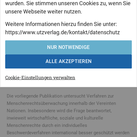
wurden. Sie stimmen unseren Cookies zu, wenn Sie
unsere Webseite weiter nutzen.
Markus Engels
Weitere Informationen hierzu finden Sie unter:
Verbesserter
https://www.utzverlag.de/kontakt/datenschutz
Menschenrechtsschutz durch
Individualbeschwerdeverfahren?
NUR NOTWENDIGE
Zur Frage der Einführung eines
ALLE AKZEPTIEREN
Fakultativprotokolls für den Internationalen
Pakt über wirtschaftliche, soziale und
Cookie-Einstellungen verwalten
kulturelle Rechte
Die vorliegende Publikation untersucht Verfahren zur
Menschenrechtsüberwachung innerhalb der Vereinten
Nationen. Insbesondere wird die Frage beantwortet,
inwieweit wirtschaftliche, soziale und kulturelle
Menschenrechte durch ein individuelles
Beschwerdeverfahren international besser geschützt werden