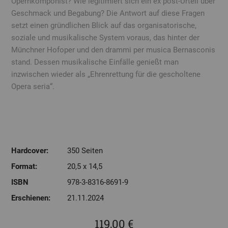
Opernkomponist? Wie legitimiert sich ein ex post-Urteil über
Geschmack und Begabung? Die Antwort auf diese Fragen
setzt einen gründlichen Blick auf das organisatorische,
soziale und musikalische System voraus, das hinter der
Münchner Hofoper und den drammi per musica Bernasconis
stand. Dessen musikalische Einfälle genießt man
inzwischen wieder als „Ehrenrettung für die gescholtene
Opera seria“.
Hardcover:
350 Seiten
Format:
20,5 x 14,5
ISBN
978-3-8316-8691-9
Erschienen:
21.11.2024
119,00 €