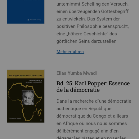
unternimmt Schelling den Versuch,
einen überzeugenden Gottesbegriff
zu entwickeln. Das System der
positiven Philosophie beansprucht,
eine „höhere Geschichte“ des
göttlichen Seins darzustellen.
Mehr erfahren
Elias Yumba Mwadi
Bd. 25: Karl Popper: Essence
de la démocratie
Dans la recherche d´une démocratie
authentique en République
démocratique du Congo et ailleurs
en Afrique où nous nous sommes
délibérément engagé afin d´en
dégager les pistes et en poser les