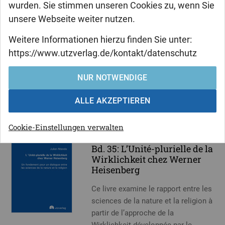
Bd. 36: Critique
wurden. Sie stimmen unseren Cookies zu, wenn Sie
heideggérienne du
unsere Webseite weiter nutzen.
christianisme
Weitere Informationen hierzu finden Sie unter:
La méconnaissance de la pensée
https://www.utzverlag.de/kontakt/datenschutz
heideggérienne a suscité souvent
des malentendus ou des quid pro
NUR NOTWENDIGE
quod.
Mehr erfahren
ALLE AKZEPTIEREN
Cookie-Einstellungen verwalten
Julien Ntendo
Bd. 35: L’Unité-plurielle de la
Wirklichkeit chez Werner
Heisenberg
Ce livre examine le rapport entre les
sciences de la nature et la religion à
partir de l’approche de la
Wirklichkeit développée par le