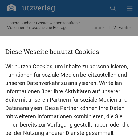
utzverlag
Unsere Bücher
/
Geisteswissenschaften
/
zurück
1
2
weiter
Münchner Philosophische Beiträge
Münchner Philosophische
Diese Weseite benutzt Cookies
Beiträge
Wir nutzen Cookies, um Inhalte zu personalisieren,
Funktionen für soziale Medien bereitzustellen und
Herausgegeben von Prof. Dr. Nikolaus Knoepffler,
unseren Datenverkehr zu analysieren. Wir teilen
Universität Jena; Prof. Dr. Wilhelm Vossenkuhl,
Informationen über Ihre Aktivitäten auf unserer
LMU München; Prof. Dr. Siegbert Peetz, PH
Seite mit unseren Partnern für soziale Medien und
Weingarten; und Prof. Dr. Bernhard Lauth, LMU
Datenanalysen. Diese Partner können Ihre Daten
München
mit weiteren Informationen kombinieren, die Sie
ihnen bereits zur Verfügung gestellt haben oder die
Adret Claudel Bakatoula
bei der Nutzung anderer Dienste gesammelt